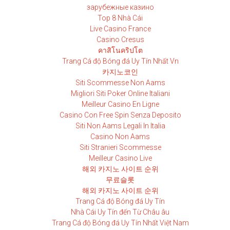
зарубежные казино
Top 8 Nhà Cái
Live Casino France
Casino Cresus
คาสิโนคริปโต
Trang Cá độ Bóng đá Uy Tín Nhất Vn
카지노코인
Siti Scommesse Non Aams
Migliori Siti Poker Online Italiani
Meilleur Casino En Ligne
Casino Con Free Spin Senza Deposito
Siti Non Aams Legali In Italia
Casino Non Aams
Siti Stranieri Scommesse
Meilleur Casino Live
해외 카지노 사이트 순위
무료슬롯
해외 카지노 사이트 순위
Trang Cá độ Bóng đá Uy Tín
Nhà Cái Uy Tín đến Từ Châu âu
Trang Cá độ Bóng đá Uy Tín Nhất Việt Nam