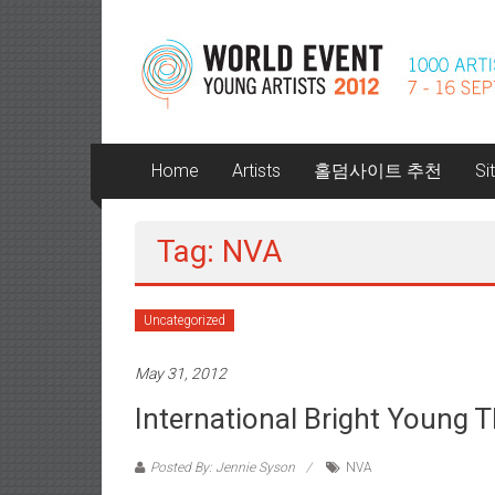
Skip to content
Home
Artists
홀덤사이트 추천
Si
Tag: NVA
Uncategorized
May 31, 2012
International Bright Young 
Posted By: Jennie Syson
NVA